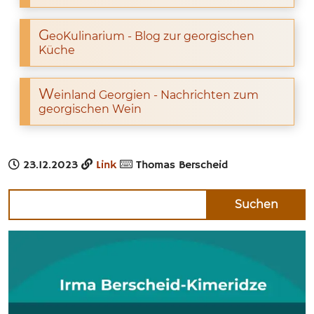
G
eoKulinarium - Blog zur georgischen
Küche
W
einland Georgien - Nachrichten zum
georgischen Wein
23.12.2023
Link
Thomas Berscheid
Suche