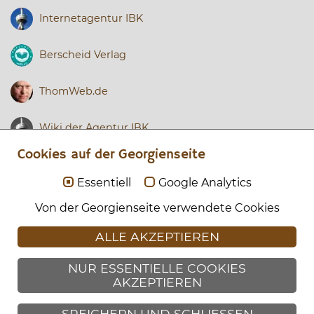
Internetagentur IBK
Berscheid Verlag
ThomWeb.de
Wiki der Agentur IBK
Cookies auf der Georgienseite
Wordpress
Essentiell
Google Analytics
Tourismus in Georgien
Von der Georgienseite verwendete Cookies
ALLE AKZEPTIEREN
Georgisch.com
NUR ESSENTIELLE COOKIES
GeoLingua
AKZEPTIEREN
GeoKulinarium
SPEICHERN UND SCHLIESSEN